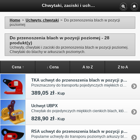
Chwytaki, zaciski i uchwyty do blach w poziomie, chwytaki do poziomego transporu
Home
>
Uchwyty, chwytaki
>
Do przenoszenia blach w pozycji
poziomej
Do przenoszenia blach w pozycji poziomej - 28
produkt(y)
Uchwyty, chwytaki i zaciski do przenoszenia blach w pozycji poziomej.
Chwytaki do blachy w arkuszach poziomych.
Cena ↑
↓ Cena
A to Z
Z to A
TKA uchwyt do przenoszenia blach w pozycji poziomej
Przeznaczony do transportu pojedynczych miękkich cienkich blach, które się wyginają podczas transportu. Udźwig od 1,6t do 3,2t. Wymiary i typoszereg w tabeli.
389,05 zł
-
Kup
Uchwyt UBPX
Chwytak do pojedynczych miękkich cienkich blach, które się wyginają podczas transportu. Typoszereg udźwigu od 0,25t do 5,0t. Pełne wymiary, zakres chwytania i typoszereg uchwytów podano w tabeli.
828,90 zł
-
Kup
RSA uchwyt do przenoszenia blach w pozycji poziomej
Popularne uchwyty do transporu poziomych arkuszy blachy. Udźwig od 1,5t do 9,0t. Typoszereg i wymiary w tabeli.