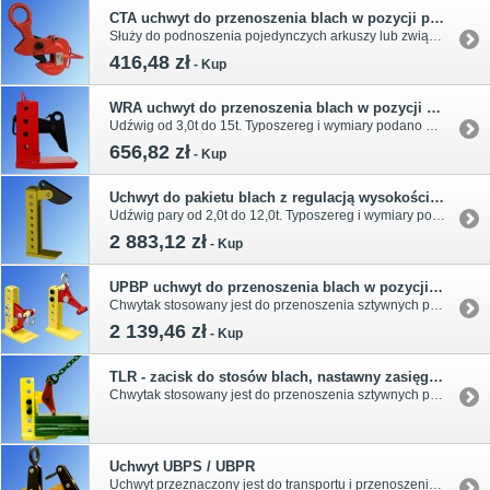
CTA uchwyt do przenoszenia blach w pozycji poziomej
Służy do podnoszenia pojedynczych arkuszy lub związanych pakietów blach w pozycji poziomej. Udźwig pary od 1,0t do 3,0t. Wymiary i typoszereg w tabeli.
416,48 zł
-
Kup
WRA uchwyt do przenoszenia blach w pozycji poziomej
Udźwig od 3,0t do 15t. Typoszereg i wymiary podano w tabeli. Chwytak stosowany jest do przenoszenia sztywnych pojedynczych lub związanych pakietów blach i płyt stalowych. Jego prosta konstrukcja pozwala na szybkie dostosowanie szczeki do grubości blach. Uchwyty tego typu nie należy stosować do cienkich wyginających się blach.
656,82 zł
-
Kup
Uchwyt do pakietu blach z regulacją wysokości, w pozycji poziomej DE-G
Udźwig pary od 2,0t do 12,0t. Typoszereg i wymiary podano w tabeli. Chwytak stosowany jest do przenoszenia sztywnych pojedynczych lub związanych pakietów blach i płyt stalowych. Jego prosta konstrukcja pozwala na szybkie dostosowanie szczeki do grubości blach. Uchwyty tego typu nie należy stosować do cienkich wyginających się blach.
2 883,12 zł
-
Kup
UPBP uchwyt do przenoszenia blach w pozycji poziomej
Chwytak stosowany jest do przenoszenia sztywnych pojedynczych lub związanych pakietów blach i płyt stalowych. Jego prosta konstrukcja pozwala na szybkie dostosowanie szczeki do grubości blach. Uchwyty tego typu nie należy stosować do cienkich wyginających się blach. Udźwig podany jest dla jednej sztuki: 0.5t do 3.2t.
2 139,46 zł
-
Kup
TLR - zacisk do stosów blach, nastawny zasięg chwytu
Chwytak stosowany jest do przenoszenia sztywnych pojedynczych lub związanych pakietów blach i płyt stalowych. Jego prosta konstrukcja pozwala na szybkie dostosowanie szczeki do grubości blach. Uchwyty tego typu nie należy stosować do cienkich wyginających się blach.
Uchwyt UBPS / UBPR
Uchwyt przeznaczony jest do transportu i przenoszenia pojedynczych sztywnych blach, pakietów związanych blach i płyt stalowych. Dźwignia zaciskająca może być wyposażona w stopkę - UBPS lub rolkę - UBPR. Typoszereg udźwigu w zakresie 1.5t ÷ 5.0t. Pełne wymiary i typoszereg podane w tabeli. (wyświetl wiecej...)