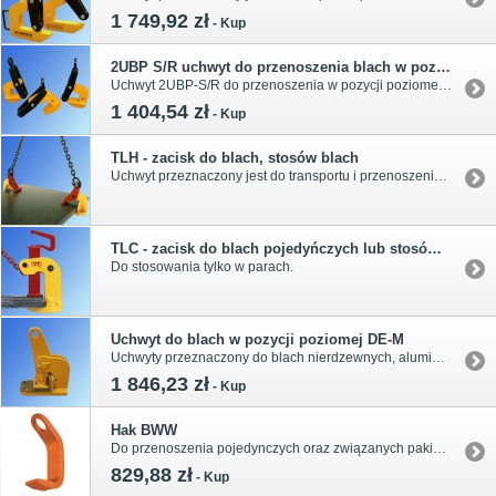
1 749,92 zł
-
Kup
2UBP S/R uchwyt do przenoszenia blach w pozycji poziomej
Uchwyt 2UBP-S/R do przenoszenia w pozycji poziomej pojedynczych lub związanych pakietów blach. Dźwignia może być wyposażona w stopkę lub rolkę. Typoszereg udźwigu od 1,0t do 3,2t. Pełne wymiary podane w tabeli.
1 404,54 zł
-
Kup
TLH - zacisk do blach, stosów blach
Uchwyt przeznaczony jest do transportu i przenoszenia pojedynczych sztywnych blach, pakietów związanych blach i płyt stalowych.
TLC - zacisk do blach pojedyńczych lub stosów blach
Do stosowania tylko w parach.
Uchwyt do blach w pozycji poziomej DE-M
Uchwyty przeznaczony do blach nierdzewnych, aluminiowych, płyt drewnopochodnych oraz marmurowych . Typoszereg i wymiary w tabeli.
1 846,23 zł
-
Kup
Hak BWW
Do przenoszenia pojedynczych oraz związanych pakietów blach, płyt metalowych . Zalecane jest stosowanie w układzie 3-cięgnowym. Udźwig 2,5t ÷ 19,0t. Wymiary i typoszereg w tabeli.
829,88 zł
-
Kup