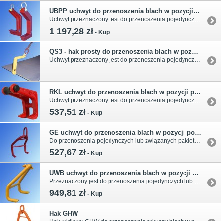
UBPP uchwyt do przenoszenia blach w pozycji poziomej
Uchwyt przeznaczony jest do przenoszenia pojedynczych oraz związanych pakietów blach. Zalecane jest stosowanie w układzie 3 - cięgnowym. Kąt między cięgnami nie powinien przekraczać 60°. Udźwig podany jest dla jednej sztuki i wynosi od 1t do 10t reszta danych w tabeli.
1 197,28 zł
-
Kup
QS3 - hak prosty do przenoszenia blach w pozycji poziomej
Uchwyt przeznaczony jest do przenoszenia pojedynczych oraz związanych pakietów blach. Zalecane jest stosowanie w układzie 2 - cięgnowym. Kąt między cięgnami nie powinien przekraczać 60°.
RKL uchwyt do przenoszenia blach w pozycji poziomej
Uchwyt przeznaczony jest do przenoszenia pojedynczych lub związanych arkuszy blach. Udźwig podany jest dla jednej sztuki i wynosi od 4,2t i 7,0t. Stosuje się parami. Reszta danych w tabeli produktu.
537,51 zł
-
Kup
GE uchwyt do przenoszenia blach w pozycji poziomej
Do przenoszenia pojedynczych lub związanych pakietów blach w poziomie. Prosty i szybki w użyciu przy rozładunku dużych pakietów blach. Kąt rozwarcia cięgien zawiesia od 30° do 45°. Udźwig podany w tabeli produktu (od 2.0t do 5.0t).
527,67 zł
-
Kup
UWB uchwyt do przenoszenia blach w pozycji poziomej
Przeznaczony jest do przenoszenia pojedynczych lub związanych pakietów blach w poziomie. Bardzo prosty i szybki w użyciu przy rozładunku dużych pakietów blach. Kąt rozwarcia cięgien zawiesia od 30° do 45°. Udźwig podany jest dla jednej sztuki od 1.0t do 7.0t. Stosuje się parami. Reszta danych w tabeli.
949,81 zł
-
Kup
Hak GHW