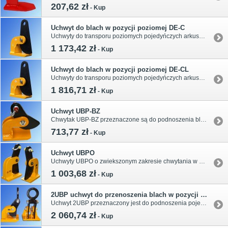
207,62 zł
-
Kup
Uchwyt do blach w pozycji poziomej DE-C
Uchwyty do transporu poziomych pojedyńczych arkuszy blachy o grubości do 60mm. Udźwig od 1t do 5t na parę. Typoszereg i wymiary w tabeli.
1 173,42 zł
-
Kup
Uchwyt do blach w pozycji poziomej DE-CL
Uchwyty do transporu poziomych pojedyńczych arkuszy blachy o grubości do 100mm. Udźwig od 2t do 12t na parę. Typoszereg i wymiary w tabeli.
1 816,71 zł
-
Kup
Uchwyt UBP-BZ
Chwytak UBP-BZ przeznaczone są do podnoszenia blachy ułożonej poziomo. Typoszereg udźwigu od 0,5t do 5,0t. Pełne wymiary, zakres chwytania i typoszereg podane w tabeli.
713,77 zł
-
Kup
Uchwyt UBPO
Uchwyty UBPO o zwiekszonym zakresie chwytania w stosunku do uchwytów UBP. Typoszereg udźwigu od 1t do 4t. Pełne wymiary, zakres chwytania i typoszereg w tabeli.
1 003,68 zł
-
Kup
2UBP uchwyt do przenoszenia blach w pozycji poziomej
Uchwyt 2UBP przeznaczony jest do podnoszenia pojedynczych arkuszy lub związanych pakietów blach w pozycji poziomej. Udźwigi od 1.5t do 5.0t, Wymiary w tabeli.
2 060,74 zł
-
Kup