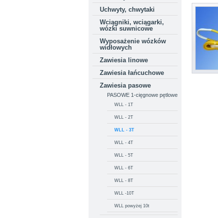
Uchwyty, chwytaki
Wciągniki, wciągarki,
wózki suwnicowe
Wyposażenie wózków
widłowych
Zawiesia linowe
Zawiesia łańcuchowe
Zawiesia pasowe
PASOWE 1-cięgnowe pętlowe
WLL - 1T
WLL - 2T
WLL - 3T
WLL - 4T
WLL - 5T
WLL - 6T
WLL - 8T
WLL -10T
WLL powyżej 10t