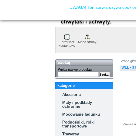
UWAGA! Ten serwis używa cookies.
Formularz
Mapa strony
kontaktowy
Strona głó
Szukaj
WLL - 3
Wpisz nazwę produktu
kategorie
Akcesoria
Maty i podkłady
ochronne
Mocowanie ładunku
Podnośniki, rolki
Zawiesia
transportowe
Trawersy