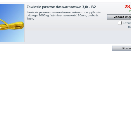
28
Zawiesie pasowe dwuwarstwowe 3,0t - B2
D
Zawiesia pasowe dwuwarstwowe zakończone pętlami o
udźwigu 3000kg. Wymiary: szerokość 90mm, grubość
Zobacz wię
7mm.
Zazna
p