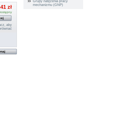
Grupy natężenia pracy
mechanizmu (GNP)
,41 zł
ostępny
cej
cz, aby
orównać