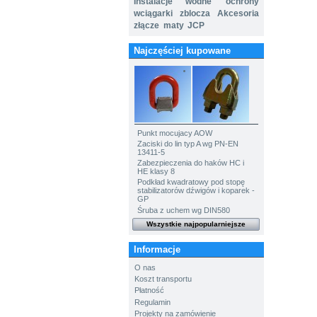
Instalacje wodne
ochrony
wciągarki
zblocza
Akcesoria
złącze
maty
JCP
Najczęściej kupowane
Punkt mocujacy AOW
Zaciski do lin typ A wg PN-EN
13411-5
Zabezpieczenia do haków HC i
HE klasy 8
Podkład kwadratowy pod stopę
stabilizatorów dźwigów i koparek -
GP
Śruba z uchem wg DIN580
Wszystkie najpopularniejsze
Informacje
O nas
Koszt transportu
Płatność
Regulamin
Projekty na zamówienie