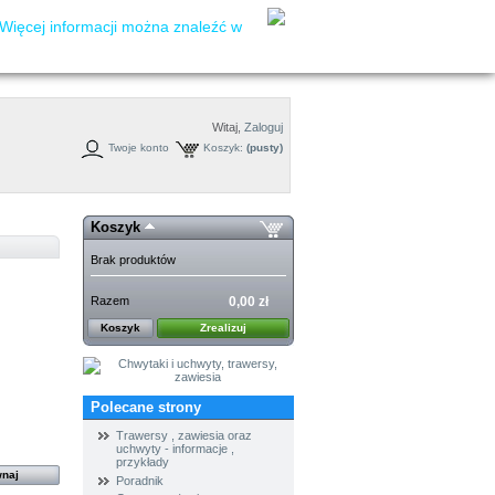
Więcej informacji można znaleźć w
Witaj,
Zaloguj
Twoje konto
Koszyk:
(pusty)
Koszyk
Brak produktów
Razem
0,00 zł
Koszyk
Zrealizuj
Polecane strony
Trawersy , zawiesia oraz
uchwyty - informacje ,
przykłady
Poradnik