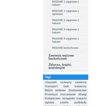
PASOWE 1-cięgnowe z
hakiem
PASOWE 1-cięgnowe z
ogniwami
PASOWE 2-cięgnowe z
hakami
PASOWE 3-cięgnowe z
hakami
PASOWE 4-cięgnowe z
hakami
PASOWE bezkońcowe
Zawiesia wężowe
bezkońcowe
Zblocza, krążki,
wielokrążki
Tagi
chwytaki
uchwyty
zawiesia
Transport
haki
trawersy
Wózki widłowe
Budownictwo
Przemysł
mocowanie
dźwigi
Kolejnictwo
wciągniki
koparki
ogniwa
szakle
podkłady