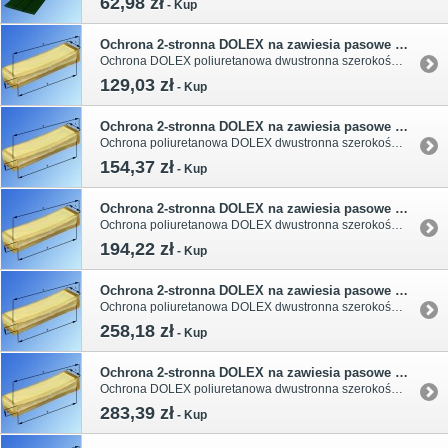
62,98 zł
-
Kup
Ochrona 2-stronna DOLEX na zawiesia pasowe o szerokośći 30mm
Ochrona DOLEX poliuretanowa dwustronna szerokość 50mm na zawiesia pasowe (ścianka 5mm). Szerokość otworu 40mm o dpowiednia na zawiesie pasowe o szerokości 30mm.
129,03 zł
-
Kup
Ochrona 2-stronna DOLEX na zawiesia pasowe o szerokośći 60mm
Ochrona poliuretanowa DOLEX dwustronna szerokość 84mm na zawiesia pasowe (gr. ścianki 6mm). Otwór 72mm odpowiednia na zawiesie pasowe o szerokości 60mm.
154,37 zł
-
Kup
Ochrona 2-stronna DOLEX na zawiesia pasowe o szerokośći 90mm
Ochrona poliuretanowa DOLEX dwustronna szerokość 114mm na zawiesia pasowe (gr. ścianki 6mm) . Otwór 102mm dpowiedni na zawiesie pasowe o szerokości 90mm.
194,22 zł
-
Kup
Ochrona 2-stronna DOLEX na zawiesia pasowe o szerokośći 120mm
Ochrona poliuretanowa DOLEX dwustronna szerokość 144mm na zawiesia pasowe. Odpowiednia na zawiesie pasowe o szerokości 120mm.
258,18 zł
-
Kup
Ochrona 2-stronna DOLEX na zawiesia pasowe o szerokośći 150mm
Ochrona DOLEX poliuretanowa dwustronna szerokość 174mm na zawiesia pasowe. Odpowiednia na zawiesie pasowe o szerokości 150mm.
283,39 zł
-
Kup