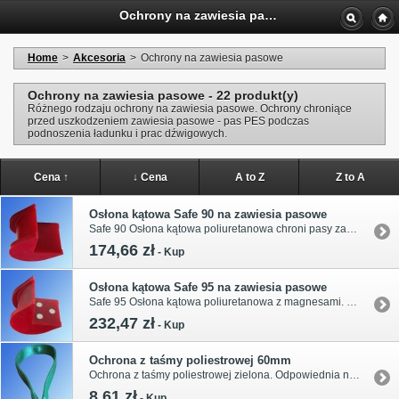
Ochrony na zawiesia pasowe
Home
>
Akcesoria
>
Ochrony na zawiesia pasowe
Ochrony na zawiesia pasowe - 22 produkt(y)
Różnego rodzaju ochrony na zawiesia pasowe. Ochrony chroniące
przed uszkodzeniem zawiesia pasowe - pas PES podczas
podnoszenia ładunku i prac dźwigowych.
Cena ↑
↓ Cena
A to Z
Z to A
Osłona kątowa Safe 90 na zawiesia pasowe
Safe 90 Osłona kątowa poliuretanowa chroni pasy zawiesia przed przecięciem, nagnieceniem lub nakłuciem - zwiększa odporność na przetarcie. Chroni krawędzie ładunku przed zagnieceniami i otarciami .
174,66 zł
-
Kup
Osłona kątowa Safe 95 na zawiesia pasowe
Safe 95 Osłona kątowa poliuretanowa z magnesami . Chroni pasy zawiesia przed przecięciem, nagnieceniem lub nakłuciem - zwiększa odporność na przetarcie. Chroni krawędzie ładunku przed zagnieceniami i otarciami. Magnesy pastylkowe ułatwiają wstępne mocowanie narożników na stalowych krawędziach.
232,47 zł
-
Kup
Ochrona z taśmy poliestrowej 60mm
Ochrona z taśmy poliestrowej zielona. Odpowiednia na zawiesie pasowe o szerokości 30mm.
8,61 zł
-
Kup