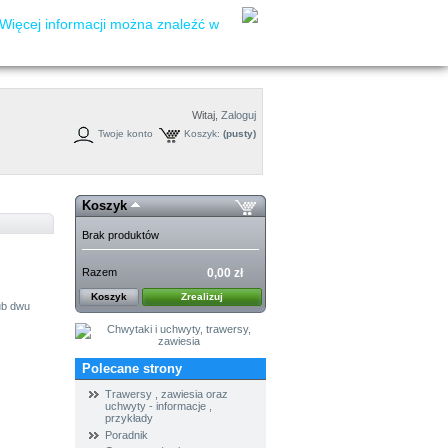
Więcej informacji można znaleźć w
Witaj,
Zaloguj
Twoje konto
Koszyk:
(pusty)
Koszyk
Brak produktów
Razem
0,00 zł
Koszyk
Zrealizuj
ub dwu
Polecane strony
Trawersy , zawiesia oraz
uchwyty - informacje ,
przykłady
Poradnik