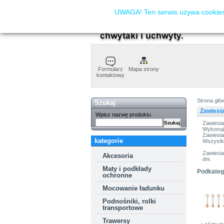
UWAGA! Ten serwis używa cookies.
Formularz
Mapa strony
kontaktowy
Strona głó
Szukaj
Zawiesi
Wpisz nazwę produktu
Zawiesia
Wykonuje
Zawiesia
kategorie
Wszystk
Zawiesia
Akcesoria
dni.
Maty i podkłady
Podkateg
ochronne
Mocowanie ładunku
Podnośniki, rolki
transportowe
Trawersy