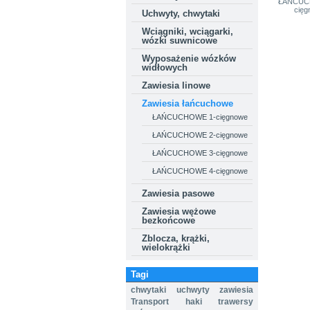
ŁAŃCUC
cięg
Uchwyty, chwytaki
Wciągniki, wciągarki,
wózki suwnicowe
Wyposażenie wózków
widłowych
Zawiesia linowe
Zawiesia łańcuchowe
ŁAŃCUCHOWE 1-cięgnowe
ŁAŃCUCHOWE 2-cięgnowe
ŁAŃCUCHOWE 3-cięgnowe
ŁAŃCUCHOWE 4-cięgnowe
Zawiesia pasowe
Zawiesia wężowe
bezkońcowe
Zblocza, krążki,
wielokrążki
Tagi
chwytaki
uchwyty
zawiesia
Transport
haki
trawersy