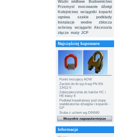
Wózki widłowe
Budownictwo
Przemysł
mocowanie
dźwigi
Kolejnictwo
wciągniki
koparki
ogniwa
szakle
podkłady
Instalacje wodne
zblocza
ochrony
wciągarki
Akcesoria
złącze
maty
JCP
Najczęściej kupowane
Punkt mocujacy AOW
Zaciski do lin typ A wg PN-EN
13411-5
Zabezpieczenia do haków HC i
HE klasy 8
Podkład kwadratowy pod stopę
stabilizatorów dźwigów i koparek -
GP
Śruba z uchem wg DIN580
Wszystkie najpopularniejsze
Informacje