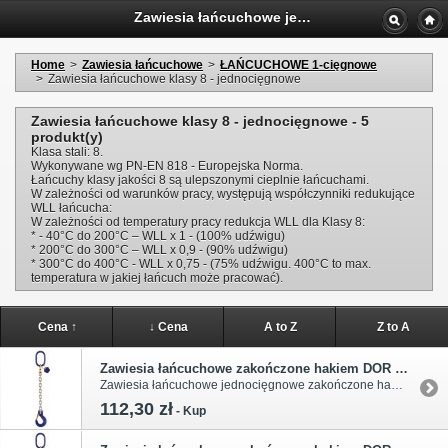
Zawiesia łańcuchowe jednocięgnowe klasy 8
Home
>
Zawiesia łańcuchowe
>
ŁAŃCUCHOWE 1-cięgnowe
>
Zawiesia łańcuchowe klasy 8 - jednocięgnowe
Zawiesia łańcuchowe klasy 8 - jednocięgnowe - 5
produkt(y)
Klasa stali: 8.
Wykonywane wg PN-EN 818 - Europejska Norma.
Łańcuchy klasy jakości 8 są ulepszonymi cieplnie łańcuchami.
W zależności od warunków pracy, występują współczynniki redukujące
WLL łańcucha:
W zależności od temperatury pracy redukcja WLL dla Klasy 8:
* - 40°C do 200°C – WLL x 1 - (100% udźwigu)
* 200°C do 300°C – WLL x 0,9 - (90% udźwigu)
* 300°C do 400°C - WLL x 0,75 - (75% udźwigu. 400°C to max.
temperatura w jakiej łańcuch może pracować).
Cena ↑
↓ Cena
A to Z
Z to A
Zawiesia łańcuchowe zakończone hakiem DOR 1,12t
Zawiesia łańcuchowe jednocięgnowe zakończone hakiem o udźwigu 1,12t. Temperatura pracy bez redukcji współczynnika udźwigu od -40°C do +200°C. Współczynnik bezpieczeństwa wynosi 4:1 (obciążenie zrywające). Klasa 8, łańcuch 6x18.
112,30 zł
-
Kup