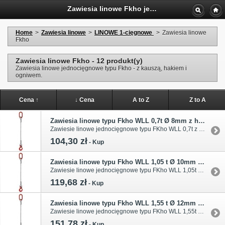
Zawiesia linowe Fkho jednocięgnowe
Home
>
Zawiesia linowe
>
LINOWE 1-cięgnowe
>
Zawiesia linowe
Fkho
Zawiesia linowe Fkho - 12 produkt(y)
Zawiesia linowe jednocięgnowe typu Fkho - z kauszą, hakiem i
ogniwem.
Cena ↑
↓ Cena
A to Z
Z to A
Zawiesia linowe typu Fkho WLL 0,7t Ø 8mm z hakiem
Zawiesie linowe jednocięgnowe typu FKho WLL 0,7t z liny Ø 8mm zaciskane tulejkami cylindrycznymi. Dodatkowe dane podano w tabeli.
104,30 zł
-
Kup
Zawiesia linowe typu Fkho WLL 1,05 t Ø 10mm z hakiem
Zawiesie linowe jednocięgnowe typu FKho WLL 1,05t z liny Ø 10mm zaciskane tulejkami cylindrycznymi. Dodatkowe dane podano w tabeli.
119,68 zł
-
Kup
Zawiesia linowe typu Fkho WLL 1,55 t Ø 12mm z hakiem
Zawiesie linowe jednocięgnowe typu FKho WLL 1,55t z liny Ø 12mm zaciskane tulejkami cylindrycznymi. Dodatkowe dane podano w tabeli.
151,78 zł
-
Kup