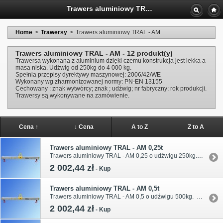
Trawers aluminiowy TRAL - AM
Home
>
Trawersy
>
Trawers aluminiowy TRAL - AM
Trawers aluminiowy TRAL - AM - 12 produkt(y)
Trawersa wykonana z aluminium dzięki czemu konstrukcja jest lekka a
masa niska. Udźwig od 250kg do 4 000 kg.
Spełnia przepisy dyrektywy maszynowej: 2006/42/WE
Wykonany wg zharmonizowanej normy: PN-EN 13155
Cechowany : znak wytwórcy; znak ; udźwig; nr fabryczny; rok produkcji.
Trawersy są wykonywane na zamówienie.
Cena ↑
↓ Cena
A to Z
Z to A
Trawers aluminiowy TRAL - AM 0,25t
Trawers aluminiowy TRAL - AM 0,25 o udźwigu 250kg. Długość belki trawersowej i wymiary podano w tabeli.
2 002,44 zł
-
Kup
Trawers aluminiowy TRAL - AM 0,5t
Trawers aluminiowy TRAL - AM 0,5 o udźwigu 500kg. Długości belki trawersowej i wymiary podano w tabeli.
2 002,44 zł
-
Kup