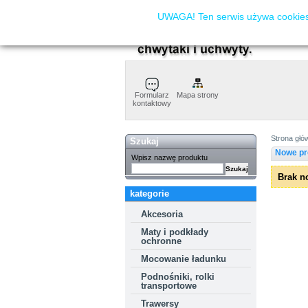
UWAGA! Ten serwis używa cookies.
Formularz
Mapa strony
kontaktowy
Strona głó
Szukaj
Nowe pr
Wpisz nazwę produktu
Brak n
kategorie
Akcesoria
Maty i podkłady
ochronne
Mocowanie ładunku
Podnośniki, rolki
transportowe
Trawersy