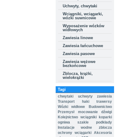
Uchwyty, chwytaki
Wciągniki, wciągarki,
wózki suwnicowe
Wyposażenie wózków
widłowych
Zawiesia linowe
Zawiesia łańcuchowe
Zawiesia pasowe
Zawiesia wężowe
bezkońcowe
Zblocza, krążki,
wielokrążki
Tagi
chwytaki
uchwyty
zawiesia
Transport
haki
trawersy
Wózki widłowe
Budownictwo
Przemysł
mocowanie
dźwigi
Kolejnictwo
wciągniki
koparki
ogniwa
szakle
podkłady
Instalacje wodne
zblocza
ochrony
wciągarki
Akcesoria