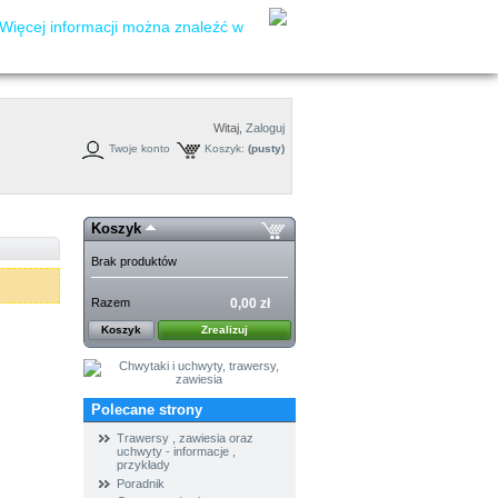
Więcej informacji można znaleźć w
Witaj,
Zaloguj
Twoje konto
Koszyk:
(pusty)
Koszyk
Brak produktów
Razem
0,00 zł
Koszyk
Zrealizuj
Polecane strony
Trawersy , zawiesia oraz
uchwyty - informacje ,
przykłady
Poradnik