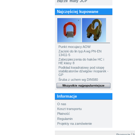
złącze
maty
JCP
Najczęściej kupowane
Punkt mocujacy AOW
Zaciski do lin typ A wg PN-EN
13411-5
Zabezpieczenia do haków HC i
HE klasy 8
Podkład kwadratowy pod stopę
stabilizatorów dźwigów i koparek -
GP
Śruba z uchem wg DIN580
Wszystkie najpopularniejsze
Informacje
O nas
Koszt transportu
Płatność
Regulamin
Projekty na zamówienie
Promocje
N