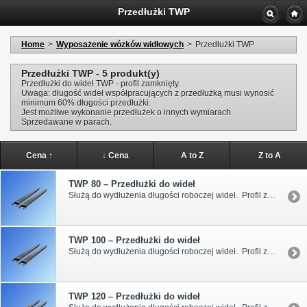
Przedłużki TWP
Home
>
Wyposażenie wózków widłowych
>
Przedłużki TWP
Przedłużki TWP - 5 produkt(y)
Przedłużki do wideł TWP - profil zamknięty.
Uwaga: długość wideł współpracujących z przedłużką musi wynosić
minimum 60% długości przedłużki.
Jest możliwe wykonanie przedłużek o innych wymiarach.
Sprzedawane w parach.
Cena ↑
↓ Cena
A to Z
Z to A
TWP 80 – Przedłużki do wideł
Służą do wydłużenia długości roboczej wideł. Profil zamknięty. Do przekroju wideł 80x30 i 80x40.
TWP 100 – Przedłużki do wideł
Służą do wydłużenia długości roboczej wideł. Profil zamknięty. Do przekroju wideł 100x40 , 100x45 i 100x50.
TWP 120 – Przedłużki do wideł