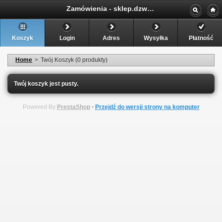
Zamówienia - sklep.dzwignice.com
Koszyk
Login
Adres
Wysyłka
Płatność
Home
>
Twój Koszyk (0 produkty)
Twój koszyk jest pusty.
Powered By
PrestaShop
•
Przejdź do wersji strony na komputer