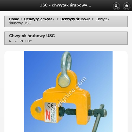
USC - chwytak śrubowy do podnoszenia, ciągnięcia, obracania blach, elementów konstrukcyji stalowych
Home
>
Uchwyty, chwytaki
>
Uchwyty śrubowe
>
Chwytak
śrubowy USC
Chwytak śrubowy USC
Nr ref.: ZU USC