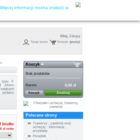
Więcej informacji można znaleźć w
Witaj,
Zaloguj
Twoje konto
Koszyk:
(pusty)
mm
Koszyk
Brak produktów
e typu F
Razem
0,00 zł
y Ø 24mm
kami
e podano
Koszyk
Zrealizuj
Polecane strony
Trawersy , zawiesia oraz
ł
brutto
uchwyty - informacje ,
0 zł
netto
przykłady
Poradnik