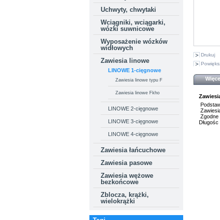
Uchwyty, chwytaki
Wciągniki, wciągarki,
wózki suwnicowe
Wyposażenie wózków
widłowych
Drukuj
Zawiesia linowe
Powięks
LINOWE 1-cięgnowe
Więce
Zawiesia linowe typu F
Zawiesia linowe Fkho
Zawiesi
Podstawo
LINOWE 2-cięgnowe
Zawiesia
Zgodne 
LINOWE 3-cięgnowe
Długośc 
LINOWE 4-cięgnowe
Zawiesia łańcuchowe
Zawiesia pasowe
Zawiesia wężowe
bezkońcowe
Zblocza, krążki,
wielokrążki