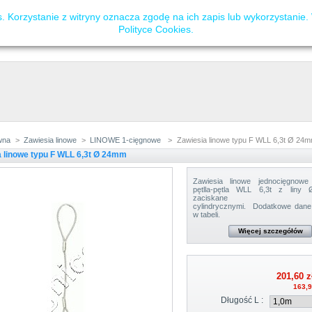
 Korzystanie z witryny oznacza zgodę na ich zapis lub wykorzystanie.
Polityce Cookies
.
wna
>
Zawiesia linowe
>
LINOWE 1-cięgnowe
>
Zawiesia linowe typu F WLL 6,3t Ø 24
a linowe typu F WLL 6,3t Ø 24mm
Zawiesia linowe jednocięgnow
pętlla-pętla WLL 6,3t z lin
zaciskane tulej
cylindrycznymi.
Dodatkowe dan
w tabeli.
Więcej szczegółów
201,60 z
163,9
Długość L :