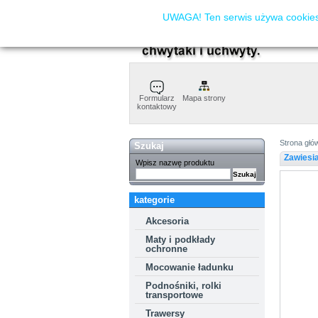
UWAGA! Ten serwis używa cookies.
Formularz
Mapa strony
kontaktowy
Strona głó
Szukaj
Zawiesi
Wpisz nazwę produktu
kategorie
Akcesoria
Maty i podkłady
ochronne
Mocowanie ładunku
Podnośniki, rolki
transportowe
Trawersy