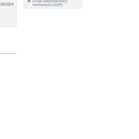
Grupy natężenia pracy
6301024
mechanizmu (GNP)