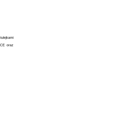
tulejkami
 CE oraz