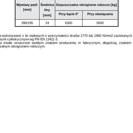
Wymiary pętli
Średnica
Dopuszczalne obciążenie robocze [kg]
[mm]
liny
Przy kącie 0°
Przy obwiązaniu
[mm]
390/195
24
6300
5000
 wykonywane z lin stalowych o wytrzymałości drutów 1770 lub 1960 N/mm2 zaciskanych 
wymi cylindrycznymi wg PN-EN 13411-3.
a trwale oznaczone wybitym znakiem producenta, nr fabrycznym, długością, znakiem
zalnym obciążeniem roboczym.