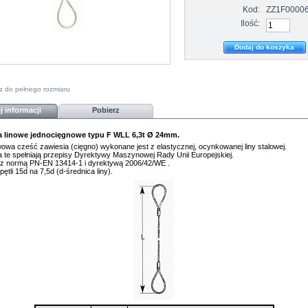
Kod:
ZZ1F0000
Ilość:
z do pełnego rozmiaru
j informacji
Pobierz
a linowe jednocięgnowe typu F WLL 6,3t Ø 24mm.
wa cześć zawiesia (cięgno) wykonane jest z elastycznej, ocynkowanej liny stalowej.
 te spełniają przepisy
Dyrektywy Maszynowej Rady Unii Europejskiej
.
z normą PN-EN 13414-1 i dyrektywą 2006/42/WE .
pętli 15d na 7,5d
(d-średnica liny)
.