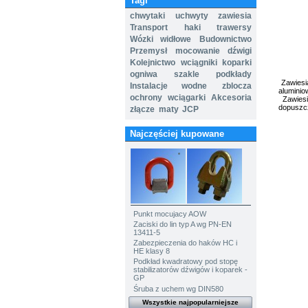
Tagi
chwytaki
uchwyty
zawiesia
Transport
haki
trawersy
Wózki widłowe
Budownictwo
Przemysł
mocowanie
dźwigi
Kolejnictwo
wciągniki
koparki
ogniwa
szakle
podkłady
Zawiesia
Instalacje wodne
zblocza
aluminio
ochrony
wciągarki
Akcesoria
Zawiesi
dopuszc
złącze
maty
JCP
Najczęściej kupowane
Punkt mocujacy AOW
Zaciski do lin typ A wg PN-EN
13411-5
Zabezpieczenia do haków HC i
HE klasy 8
Podkład kwadratowy pod stopę
stabilizatorów dźwigów i koparek -
GP
Śruba z uchem wg DIN580
Wszystkie najpopularniejsze