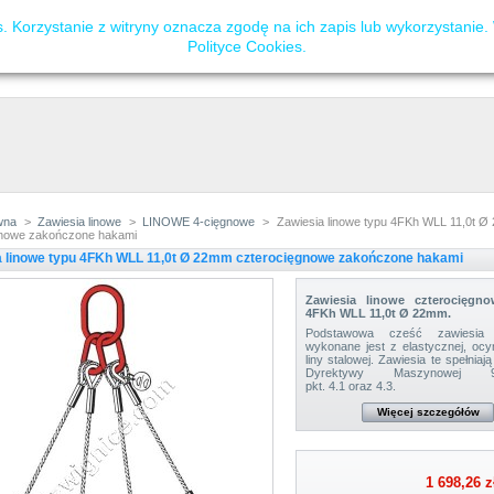
 Korzystanie z witryny oznacza zgodę na ich zapis lub wykorzystanie.
Polityce Cookies
.
wna
>
Zawiesia linowe
>
LINOWE 4-cięgnowe
>
Zawiesia linowe typu 4FKh WLL 11,0t 
gnowe zakończone hakami
a linowe typu 4FKh WLL 11,0t Ø 22mm czterocięgnowe zakończone hakami
Zawiesia linowe czterocięgno
4FKh WLL 11,0t Ø 22mm.
Podstawowa cześć zawiesia 
wykonane jest z elastycznej, oc
liny stalowej.
Zawiesia te spełniają
Dyrektywy Maszynowej 98
pkt. 4.1 oraz 4.3.
Więcej szczegółów
1 698,26 z