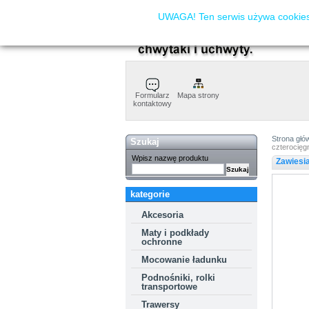
UWAGA! Ten serwis używa cookies.
Formularz
Mapa strony
kontaktowy
Strona głó
Szukaj
czterocię
Wpisz nazwę produktu
Zawiesi
kategorie
Akcesoria
Maty i podkłady
ochronne
Mocowanie ładunku
Podnośniki, rolki
transportowe
Trawersy