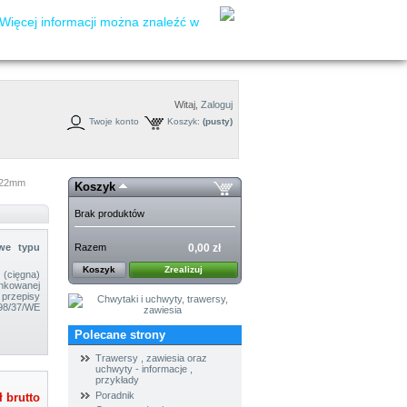
Więcej informacji można znaleźć w
Witaj,
Zaloguj
Twoje konto
Koszyk:
(pusty)
Ø 22mm
Koszyk
Brak produktów
Razem
0,00 zł
we
typu
Koszyk
Zrealizuj
(cięgna)
ynkowanej
 przepisy
/37/WE
Polecane strony
Trawersy , zawiesia oraz
uchwyty - informacje ,
przykłady
Poradnik
ł
brutto