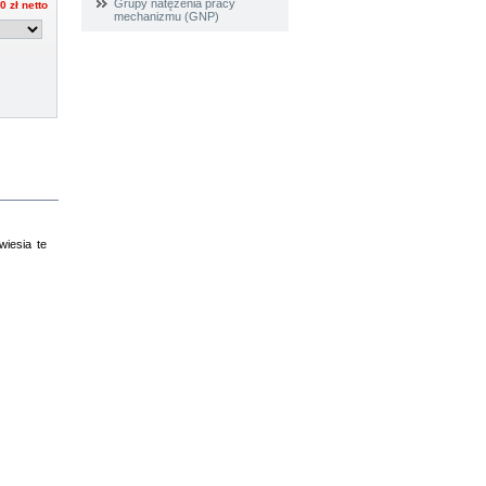
Grupy natężenia pracy
0 zł
netto
mechanizmu (GNP)
wiesia te