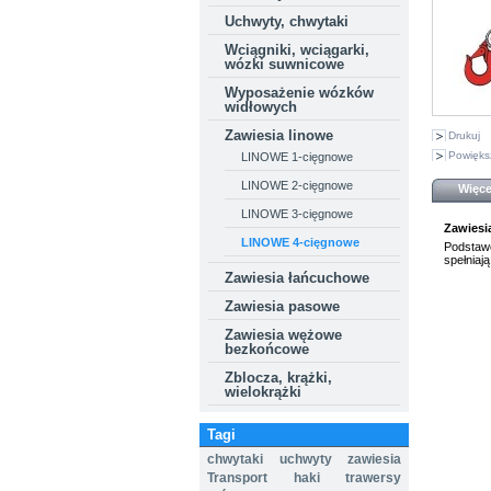
Uchwyty, chwytaki
Wciągniki, wciągarki,
wózki suwnicowe
Wyposażenie wózków
widłowych
Zawiesia linowe
Drukuj
Powięks
LINOWE 1-cięgnowe
LINOWE 2-cięgnowe
Więce
LINOWE 3-cięgnowe
Zawiesi
LINOWE 4-cięgnowe
Podstawo
spełniaj
Zawiesia łańcuchowe
Zawiesia pasowe
Zawiesia wężowe
bezkońcowe
Zblocza, krążki,
wielokrążki
Tagi
chwytaki
uchwyty
zawiesia
Transport
haki
trawersy