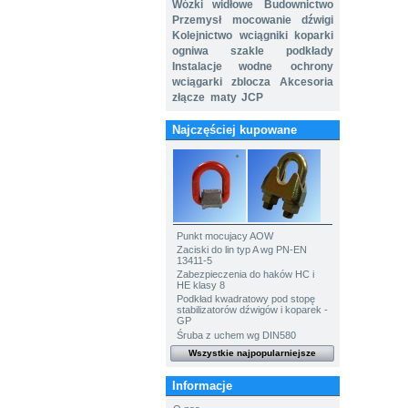
Wózki widłowe
Budownictwo
Przemysł
mocowanie
dźwigi
Kolejnictwo
wciągniki
koparki
ogniwa
szakle
podkłady
Instalacje wodne
ochrony
wciągarki
zblocza
Akcesoria
złącze
maty
JCP
Najczęściej kupowane
Punkt mocujacy AOW
Zaciski do lin typ A wg PN-EN
13411-5
Zabezpieczenia do haków HC i
HE klasy 8
Podkład kwadratowy pod stopę
stabilizatorów dźwigów i koparek -
GP
Śruba z uchem wg DIN580
Wszystkie najpopularniejsze
Informacje