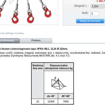
1 380,7
Długość L :
Ilość:
z do pełnego rozmiaru
j informacji
Pobierz
a linowe
czterocięgnowe
typu 4FKh WLL 11,0t Ø 22mm.
wa cześć zawiesia (cięgna) wykonane jest z elastycznej, ocynkowanej liny stalowej.
Za
ą przepisy Dyrektywy Maszynowej 98/37/WE pkt. 4.1 oraz 4.3.
Średnica
Dopuszczalne
liny mm
obciążenie robocze kg
do 45°
45°-60°
22
11000
7800